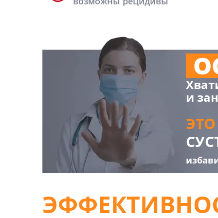
возможны рецидивы
О
Хват
и за
ЭТО
СУС
избави
ЭФФЕКТИВНО