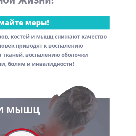
ной жизни!
майте меры!
вов, костей и мышц снижают качество
еловек приводят к воспалению
 тканей, воспалению оболочки
ии, болям и инвалидности!
 И МЫШЦ