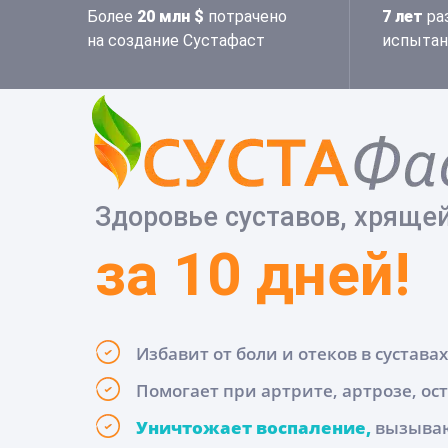
Более
20 млн $
потрачено
7 лет
ра
на создание Сустафаст
испытан
Здоровье суставов, хряще
за 10 дней!
Избавит от боли и отеков в сустава
Помогает при артрите, артрозе, о
Уничтожает воспаление,
вызываю