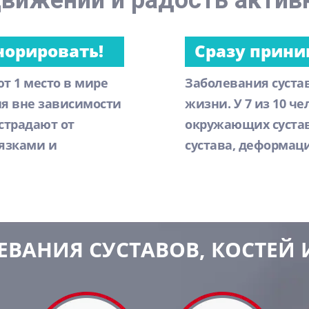
вижений и радость актив
норировать!
Сразу прини
т 1 место в мире
Заболевания суста
ия вне зависимости
жизни. У 7 из 10 ч
 страдают от
окружающих сустав
вязками и
сустава, деформац
ЕВАНИЯ СУСТАВОВ, КОСТЕЙ