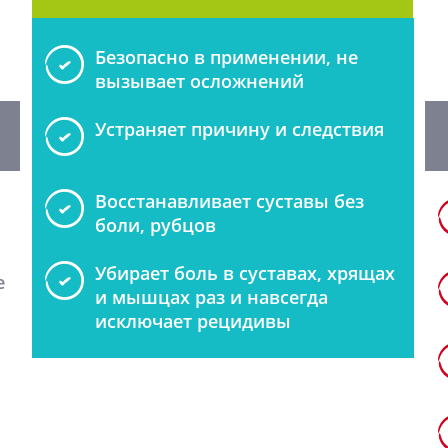
Безопасно в применении, не
вызывает осложнений
Устраняет причину и следствия
Восстанавливает суставы без
боли, рубцов
Убирает боль в суставах, хрящах
е
и мышцах раз и навсегда
исключает рецидивы