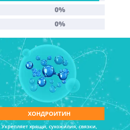
0%
0%
ХОНДРОИТИН
Укрепляет хрящи, сухожилия, связки,