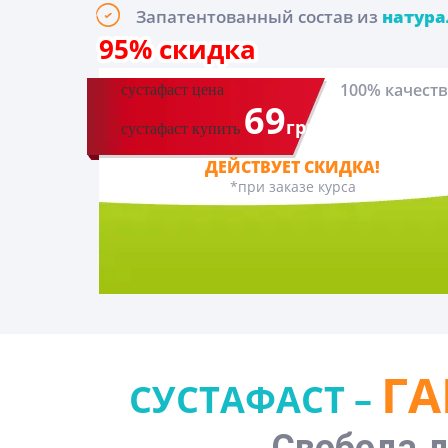
Запатентованный состав из
натура
95% скидка
100% качест
сустафаст цена
69
грн.
сустафаст купить
ДЕЙСТВУЕТ СКИДКА!
*при заказе курса
ГА
СУСТАФАСТ –