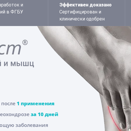
зработок и
Эффективен доказано
ий в ФГБУ
Сертифицирован и
клинически одобрен
й и мышц
х после
1 применения
стеохондрозе
за 10 дней
щую заболевания