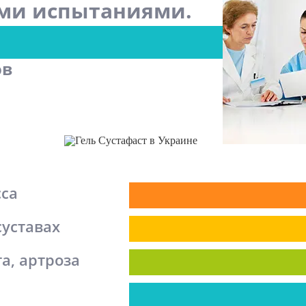
ми испытаниями.
ов
сса
суставах
а, артроза