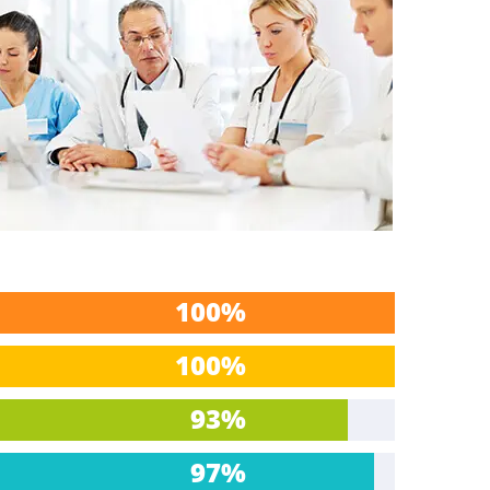
100%
100%
93%
97%