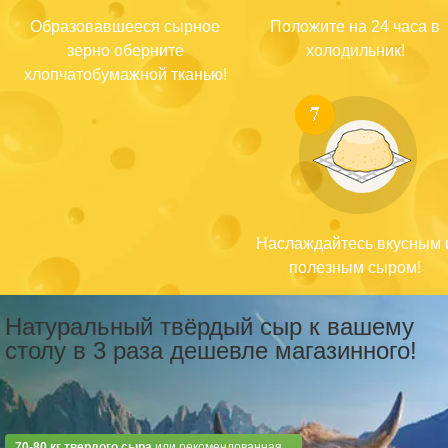
Образовавшееся сырное
Положите на 24 часа в
зерно оберните
холодильник!
хлопчатобумажной тканью!
Наслаждайтесь вкусным 
полезным сыром!
Натуральный твёрдый сыр к вашему
столу в 3 раза дешевле магазинного!
70-80 кг твердого сыра
или рекомендованная