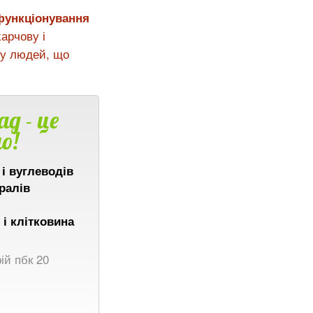
 функціонування
арчову і
 у людей, що
ад - це
о!
 і вуглеводів
ералів
і клітковина