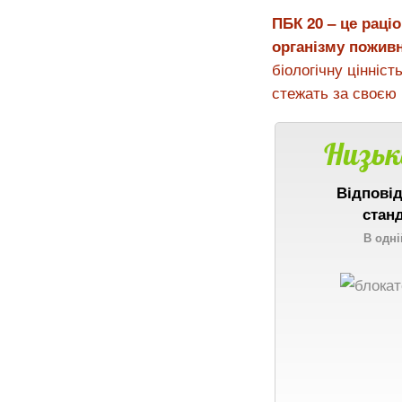
ПБК 20 – це раці
організму поживн
біологічну цінніс
стежать за своєю 
Низьк
Відпові
стан
В одні