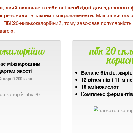
он, який включає в себе всі необхідні для здорового
Маючи високу х
і речовини, вітаміни і мікроелементи.
ть, ПБК20-низькокалорійний, тому завоював популярність
вагою.
окалорійно
пбк 20 скл
корисн
дає міжнародним
дартам якості
Баланс білків, жирів
й порції 200 ккал
12 вітамінів і 11 мін
18 амінокислот
Комплекс ферментів 