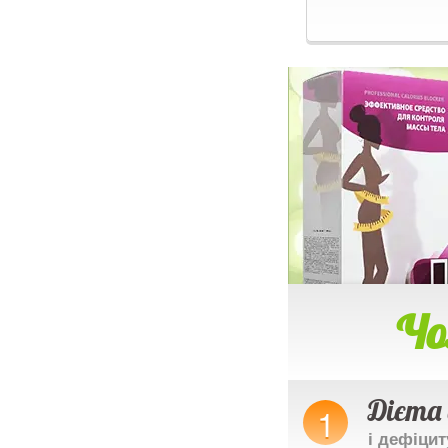
Чо
Дієта 
і дефіци