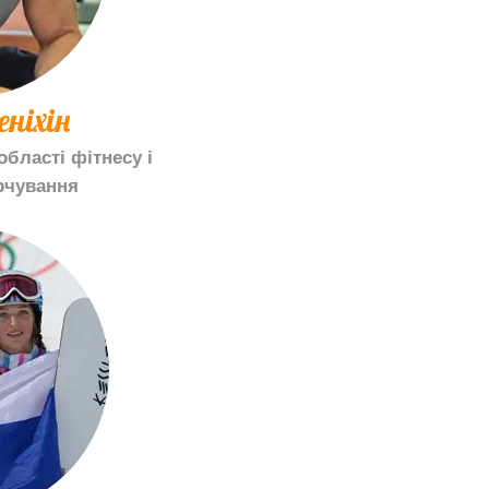
ніхін
області фітнесу і
рчування