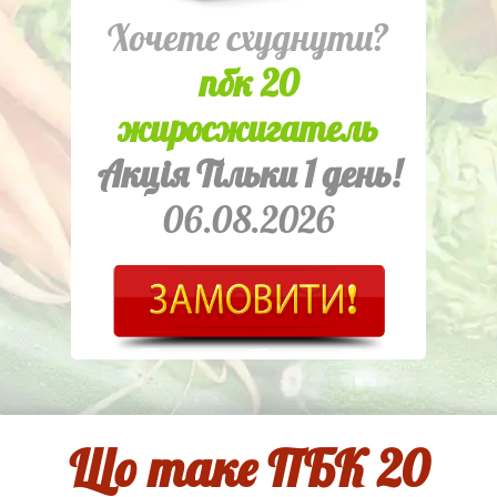
Хочете схуднути?
пбк 20
жиросжигатель
Акція Тільки 1 день!
06.08.2026
Що таке ПБК 20