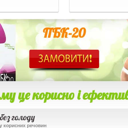
ПБК-20
му це корисно і ефекти
без голоду
ту корисних речовин