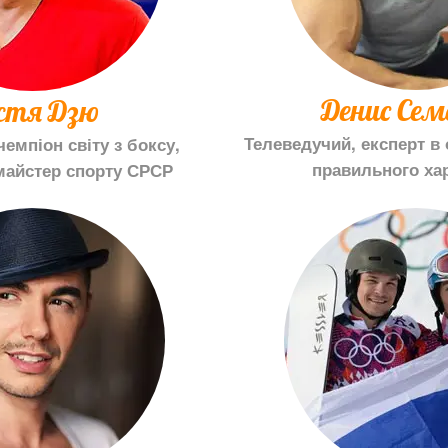
Денис Семе
стя Дзю
Телеведучий, експерт в 
емпіон світу з боксу,
правильного ха
майстер спорту СРСР