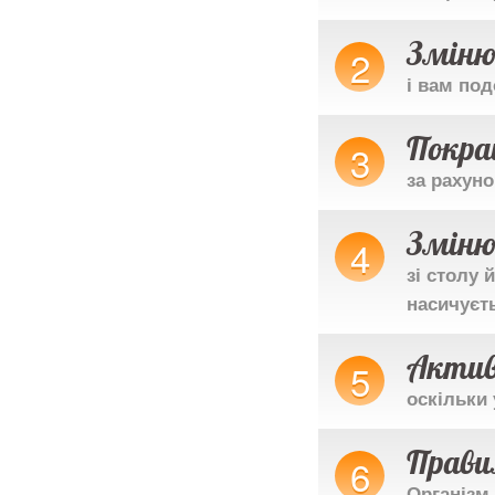
Зміню
і вам по
Покра
за рахуно
Зміню
зі столу 
насичуєт
Акти
оскільки 
Прави
Організм 