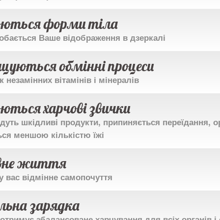
ються форми тіла
добається Ваше відображення в дзеркалі
щуються обмінні процеси
к незамінних вітамінів і мінералів
ються харчові звички
йдуть шкідливі продукти, припиняється переїдання, о
ься меншою кількістю їжі
вне життя
у вас відмінне самопочуття
льна зарядка
отримує збалансоване харчування для всіх органів і