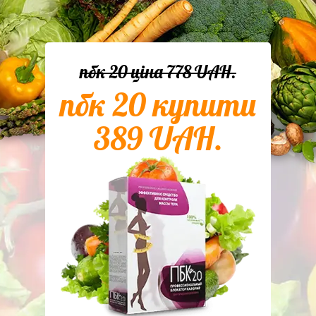
пбк 20 ціна
778
UAH.
пбк 20 купити
389
UAH.