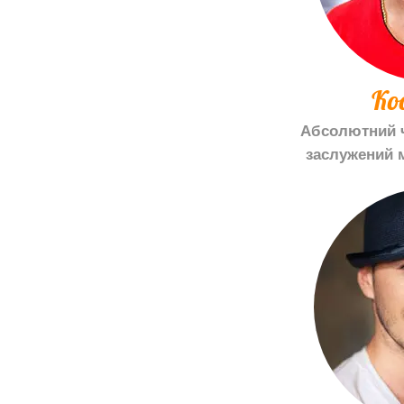
Ко
Абсолютний ч
заслужений 