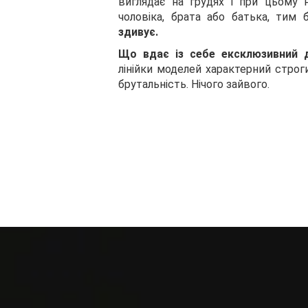
виглядає на грудях і при цьому 
чоловіка, брата або батька, тим
здивує.
Що вдає із себе ексклюзивний 
лінійки моделей характерний строг
брутальність. Нічого зайвого.