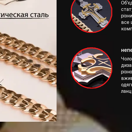
Об'єд
стат
різни
все 
комп
неп
Чоло
диза
різн
вжив
одяг
ланц