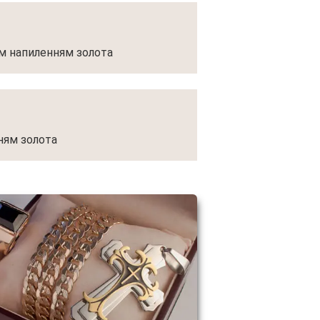
им напиленням золота
нням золота