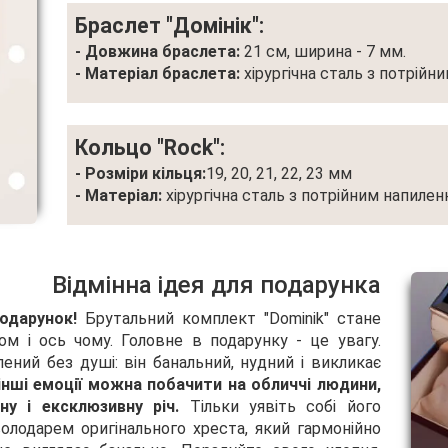
Браслет "Домінік":
- Довжина браслета:
21 см, ширина - 7 мм.
- Матеріал браслета:
хірургічна сталь з потрійн
Кольцо "Rock":
- Розміри кільця:
19, 20, 21, 22, 23 мм
- Матеріал:
хірургічна сталь з потрійним напиле
Відмінна ідея для подарунка
одарунок!
Брутальний комплект "Dominik" стане
м і ось чому. Головне в подарунку - це увагу.
ений без душі: він банальний, нудний і викликає
інші емоції можна побачити на обличчі людини,
ну і ексклюзивну річ.
Тільки уявіть собі його
володарем оригінального хреста, який гармонійно