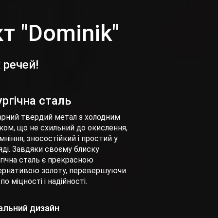
т "Dominik"
 речей!
ургічна сталь
арний твердий метал з холодним
ком, що не схильний до окислення,
мніння, зносостійкий і простий у
яді. Завдяки своєму блиску
ргічна сталь є прекрасною
ернативою золоту, перевершуючи
по міцності і надійності.
кальний дизайн