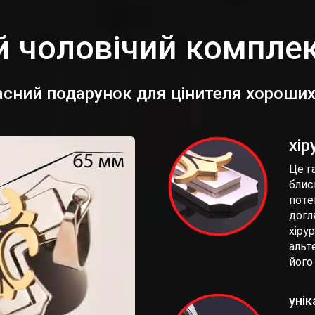
 чоловічий комплек
сний подарунок для цінителя хороших
хір
Це г
блис
поте
догл
хіру
альт
його 
уні