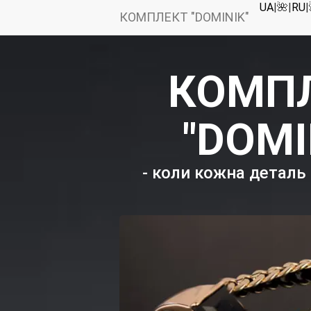
UA
|🌺|
RU
|
КОМПЛЕКТ "DOMINIK"
КОМП
"DOMI
- коли кожна деталь