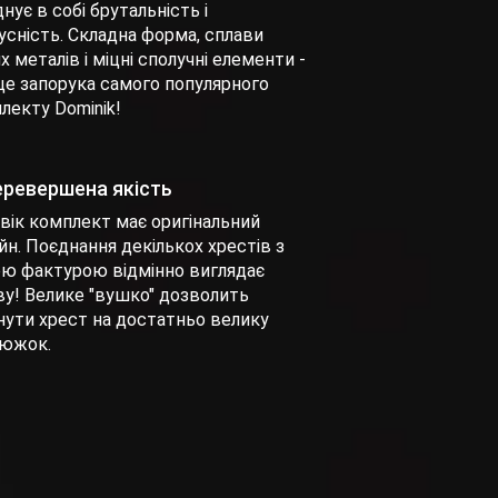
нує в собі брутальність і
усність. Складна форма, сплави
х металів і міцні сполучні елементи -
це запорука самого популярного
лекту Dominik!
еревершена якість
вік комплект має оригінальний
йн. Поєднання декількох хрестів з
ою фактурою відмінно виглядає
у! Велике "вушко" дозволить
нути хрест на достатньо велику
южок.