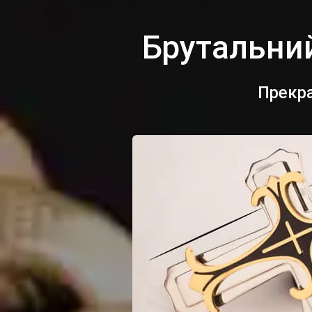
Брутальний
Прекра