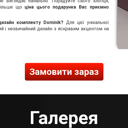
не виглядає банально. Порадуйте свого хлопця,
 більше що
ціна цього подарунка Вас приємно
дизайн комплекту Dominik?
Для цієї унікальної
ий і незвичайний дизайн з яскравим акцентом на
Замовити зараз
Галерея